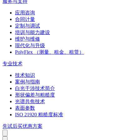
服务与支持
应用咨询
合同计量
定制与调试
培训与能力建设
维护与维修
现代化与升级
PolyFlex （测量、租金、租赁）
专业技术
技术知识
案例与指南
白光干涉技术简介
形状偏差与粗糙度
光谱共焦技术
表面参数
ISO 21920 粗糙度标准
先试后买优惠方案