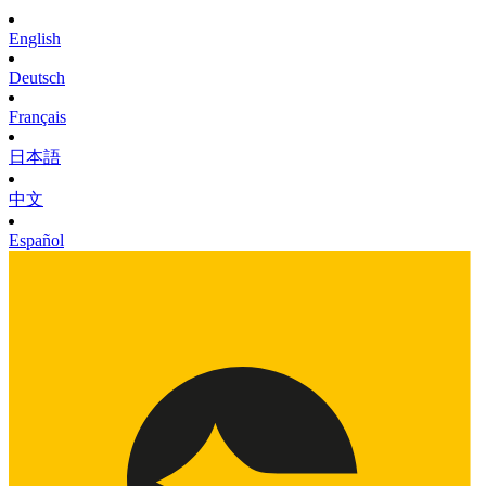
English
Deutsch
Français
日本語
中文
Español