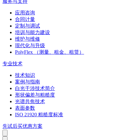
服务与支持
应用咨询
合同计量
定制与调试
培训与能力建设
维护与维修
现代化与升级
PolyFlex （测量、租金、租赁）
专业技术
技术知识
案例与指南
白光干涉技术简介
形状偏差与粗糙度
光谱共焦技术
表面参数
ISO 21920 粗糙度标准
先试后买优惠方案