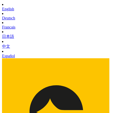
English
Deutsch
Français
日本語
中文
Español