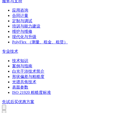
服务与支持
应用咨询
合同计量
定制与调试
培训与能力建设
维护与维修
现代化与升级
PolyFlex （测量、租金、租赁）
专业技术
技术知识
案例与指南
白光干涉技术简介
形状偏差与粗糙度
光谱共焦技术
表面参数
ISO 21920 粗糙度标准
先试后买优惠方案