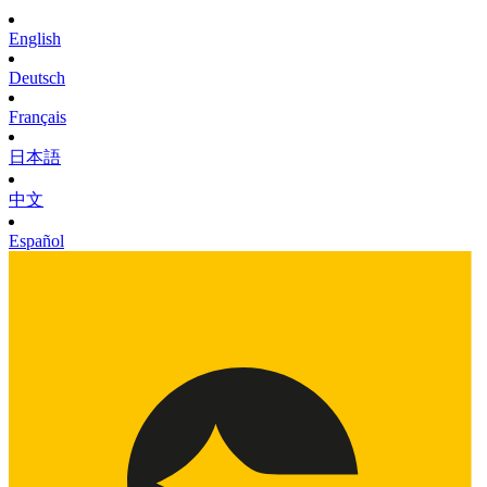
English
Deutsch
Français
日本語
中文
Español