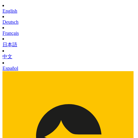
English
Deutsch
Français
日本語
中文
Español