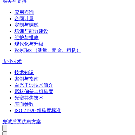
服务与支持
应用咨询
合同计量
定制与调试
培训与能力建设
维护与维修
现代化与升级
PolyFlex （测量、租金、租赁）
专业技术
技术知识
案例与指南
白光干涉技术简介
形状偏差与粗糙度
光谱共焦技术
表面参数
ISO 21920 粗糙度标准
先试后买优惠方案