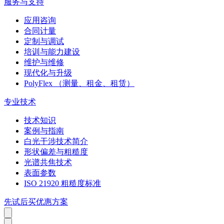
服务与支持
应用咨询
合同计量
定制与调试
培训与能力建设
维护与维修
现代化与升级
PolyFlex （测量、租金、租赁）
专业技术
技术知识
案例与指南
白光干涉技术简介
形状偏差与粗糙度
光谱共焦技术
表面参数
ISO 21920 粗糙度标准
先试后买优惠方案