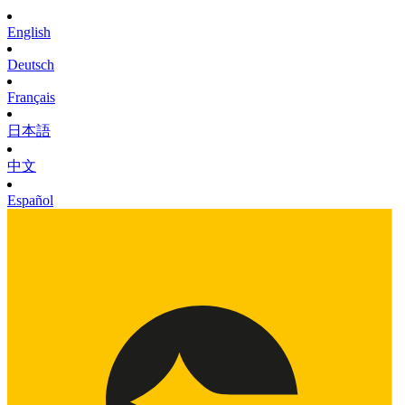
English
Deutsch
Français
日本語
中文
Español