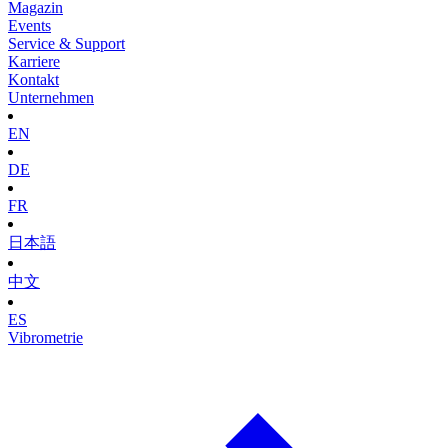
Magazin
Events
Service & Support
Karriere
Kontakt
Unternehmen
EN
DE
FR
日本語
中文
ES
Vibrometrie