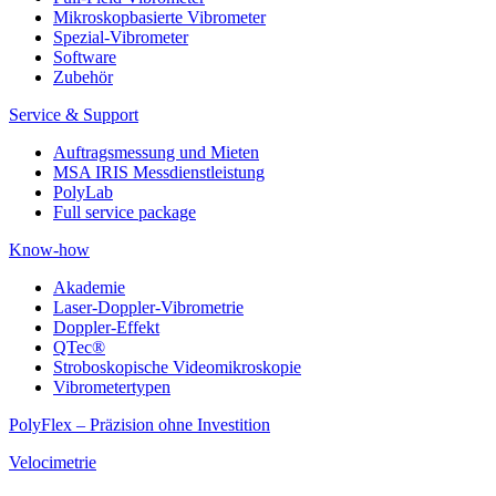
Mikroskopbasierte Vibrometer
Spezial-Vibrometer
Software
Zubehör
Service & Support
Auftragsmessung und Mieten
MSA IRIS Messdienstleistung
PolyLab
Full service package
Know-how
Akademie
Laser-Doppler-Vibrometrie
Doppler-Effekt
QTec®
Stroboskopische Videomikroskopie
Vibrometertypen
PolyFlex – Präzision ohne Investition
Velocimetrie