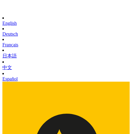
English
Deutsch
Français
日本語
中文
Español