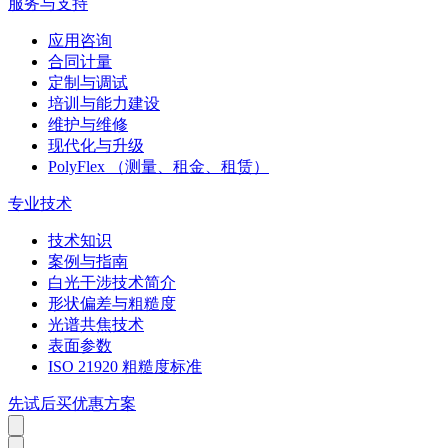
服务与支持
应用咨询
合同计量
定制与调试
培训与能力建设
维护与维修
现代化与升级
PolyFlex （测量、租金、租赁）
专业技术
技术知识
案例与指南
白光干涉技术简介
形状偏差与粗糙度
光谱共焦技术
表面参数
ISO 21920 粗糙度标准
先试后买优惠方案