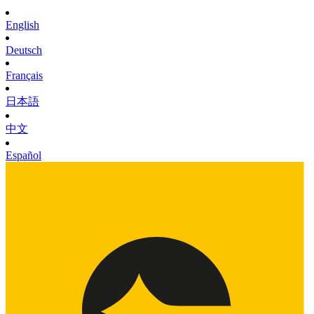
English
Deutsch
Français
日本語
中文
Español