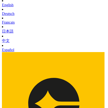
English
Deutsch
Français
日本語
中文
Español