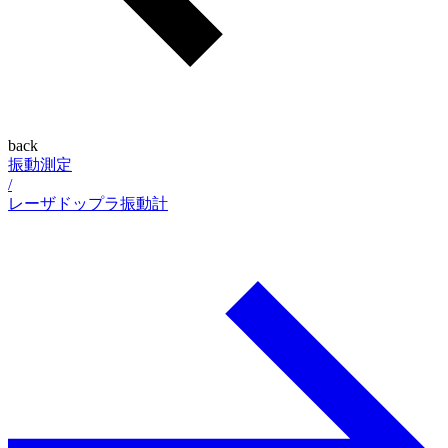
back
振動測定
/
レーザドップラ振動計