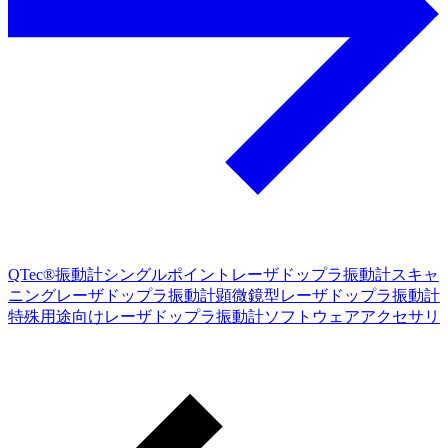
QTec®振動計
シングルポイントレーザドップラ振動計
スキャ
ニングレーザドップラ振動計
顕微鏡型レーザドップラ振動計
特殊用途向けレーザドップラ振動計
ソフトウェア
アクセサリ