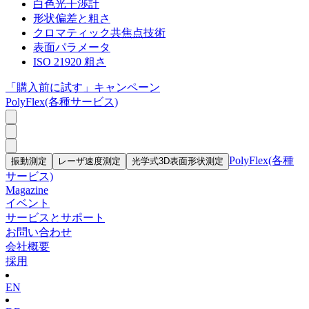
白色光干渉計
形状偏差と粗さ
クロマティック共焦点技術
表面パラメータ
ISO 21920 粗さ
「購入前に試す」キャンペーン
PolyFlex(各種サービス)
PolyFlex(各種
振動測定
レーザ速度測定
光学式3D表面形状測定
サービス)
Magazine
イベント
サービスとサポート
お問い合わせ
会社概要
採用
EN