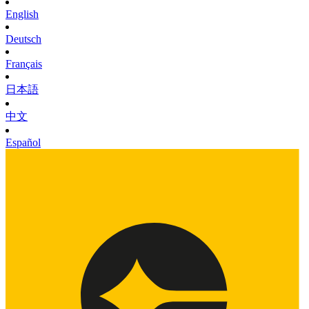
English
Deutsch
Français
日本語
中文
Español