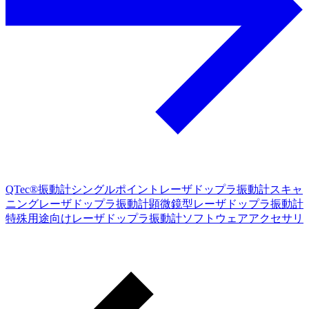
QTec®振動計
シングルポイントレーザドップラ振動計
スキャ
ニングレーザドップラ振動計
顕微鏡型レーザドップラ振動計
特殊用途向けレーザドップラ振動計
ソフトウェア
アクセサリ