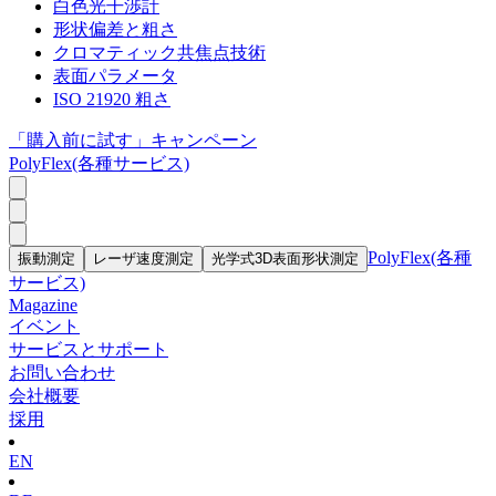
白色光干渉計
形状偏差と粗さ
クロマティック共焦点技術
表面パラメータ
ISO 21920 粗さ
「購入前に試す」キャンペーン
PolyFlex(各種サービス)
PolyFlex(各種
振動測定
レーザ速度測定
光学式3D表面形状測定
サービス)
Magazine
イベント
サービスとサポート
お問い合わせ
会社概要
採用
EN