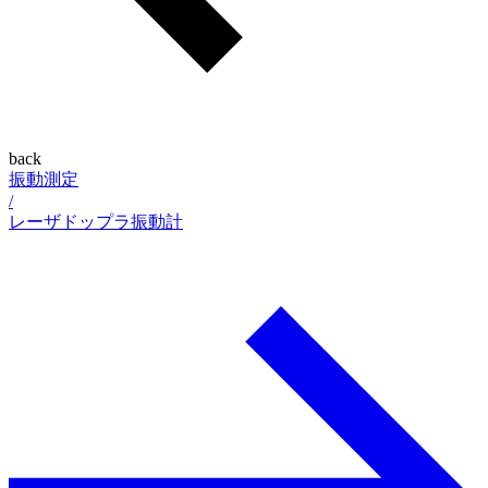
back
振動測定
/
レーザドップラ振動計