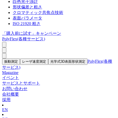
白色光干渉計
形状偏差と粗さ
クロマティック共焦点技術
表面パラメータ
ISO 21920 粗さ
「購入前に試す」キャンペーン
PolyFlex(各種サービス)
PolyFlex(各種
振動測定
レーザ速度測定
光学式3D表面形状測定
サービス)
Magazine
イベント
サービスとサポート
お問い合わせ
会社概要
採用
EN