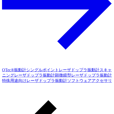
QTec®振動計
シングルポイントレーザドップラ振動計
スキャ
ニングレーザドップラ振動計
顕微鏡型レーザドップラ振動計
特殊用途向けレーザドップラ振動計
ソフトウェア
アクセサリ