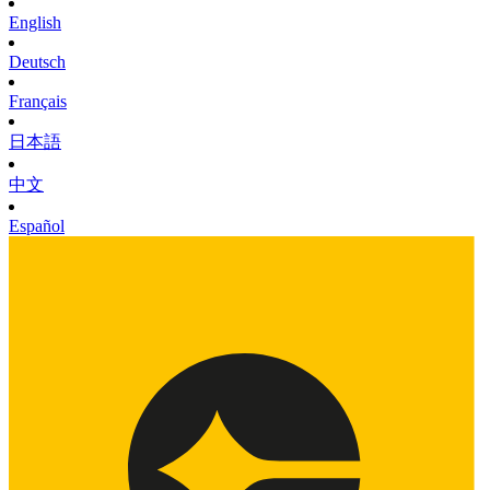
English
Deutsch
Français
日本語
中文
Español