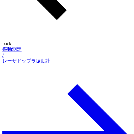
back
振動測定
/
レーザドップラ振動計