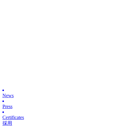
News
Press
Certificates
採用