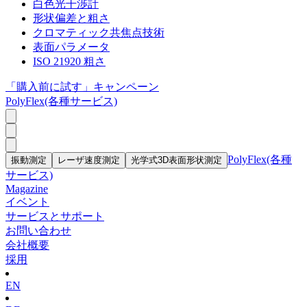
白色光干渉計
形状偏差と粗さ
クロマティック共焦点技術
表面パラメータ
ISO 21920 粗さ
「購入前に試す」キャンペーン
PolyFlex(各種サービス)
PolyFlex(各種
振動測定
レーザ速度測定
光学式3D表面形状測定
サービス)
Magazine
イベント
サービスとサポート
お問い合わせ
会社概要
採用
EN