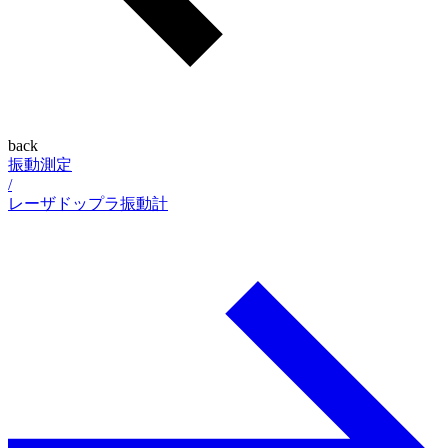
back
振動測定
/
レーザドップラ振動計