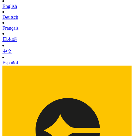
English
Deutsch
Français
日本語
中文
Español