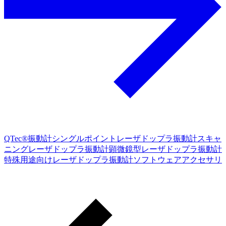
QTec®振動計
シングルポイントレーザドップラ振動計
スキャ
ニングレーザドップラ振動計
顕微鏡型レーザドップラ振動計
特殊用途向けレーザドップラ振動計
ソフトウェア
アクセサリ