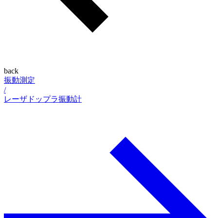
back
振動測定
/
レーザドップラ振動計