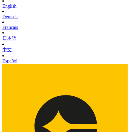
English
Deutsch
Français
日本語
中文
Español