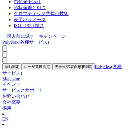
白色光干渉計
形状偏差と粗さ
クロマティック共焦点技術
表面パラメータ
ISO 21920 粗さ
「購入前に試す」キャンペーン
PolyFlex(各種サービス)
PolyFlex(各種
振動測定
レーザ速度測定
光学式3D表面形状測定
サービス)
Magazine
イベント
サービスとサポート
お問い合わせ
会社概要
採用
EN