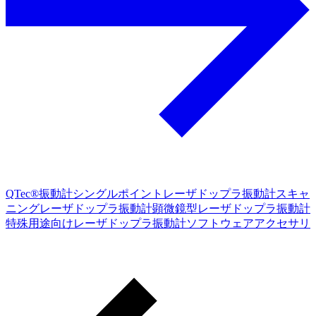
QTec®振動計
シングルポイントレーザドップラ振動計
スキャ
ニングレーザドップラ振動計
顕微鏡型レーザドップラ振動計
特殊用途向けレーザドップラ振動計
ソフトウェア
アクセサリ