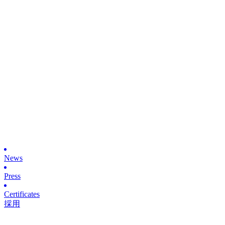
News
Press
Certificates
採用