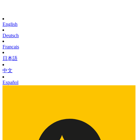
English
Deutsch
Français
日本語
中文
Español