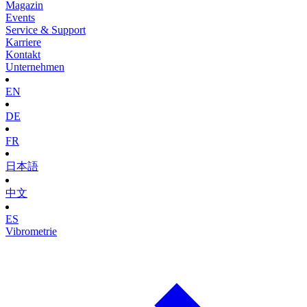
Magazin
Events
Service & Support
Karriere
Kontakt
Unternehmen
EN
DE
FR
日本語
中文
ES
Vibrometrie