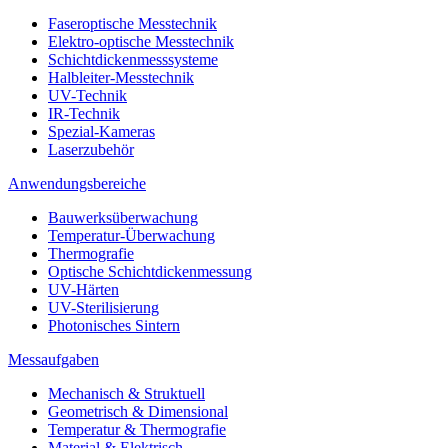
Faseroptische Messtechnik
Elektro-optische Messtechnik
Schichtdickenmesssysteme
Halbleiter-Messtechnik
UV-Technik
IR-Technik
Spezial-Kameras
Laserzubehör
Anwendungsbereiche
Bauwerksüberwachung
Temperatur-Überwachung
Thermografie
Optische Schichtdickenmessung
UV-Härten
UV-Sterilisierung
Photonisches Sintern
Messaufgaben
Mechanisch & Struktuell
Geometrisch & Dimensional
Temperatur & Thermografie
Material & Elektrisch