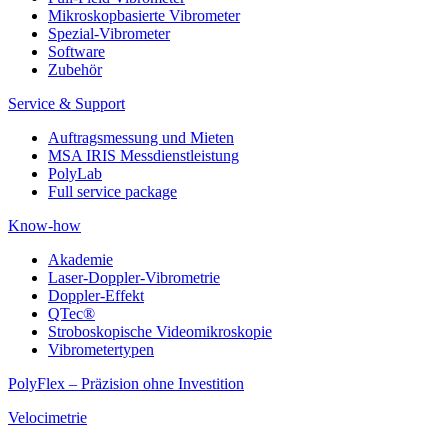
Mikroskopbasierte Vibrometer
Spezial-Vibrometer
Software
Zubehör
Service & Support
Auftragsmessung und Mieten
MSA IRIS Messdienstleistung
PolyLab
Full service package
Know-how
Akademie
Laser-Doppler-Vibrometrie
Doppler-Effekt
QTec®
Stroboskopische Videomikroskopie
Vibrometertypen
PolyFlex – Präzision ohne Investition
Velocimetrie