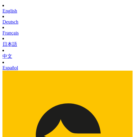
English
Deutsch
Français
日本語
中文
Español