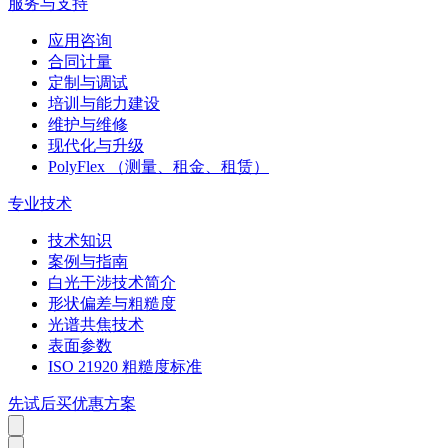
服务与支持
应用咨询
合同计量
定制与调试
培训与能力建设
维护与维修
现代化与升级
PolyFlex （测量、租金、租赁）
专业技术
技术知识
案例与指南
白光干涉技术简介
形状偏差与粗糙度
光谱共焦技术
表面参数
ISO 21920 粗糙度标准
先试后买优惠方案