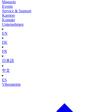
Magazin
Events
Service & Support
Karriere
Kontakt
Unternehmen
EN
DE
FR
日本語
中文
ES
Vibrometrie