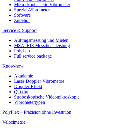
Mikroskopbasierte Vibrometer
Spezial-Vibrometer
Software
Zubehör
Service & Support
Auftragsmessung und Mieten
MSA IRIS Messdienstleistung
PolyLab
Full service package
Know-how
Akademie
Laser-Doppler-Vibrometrie
Doppler-Effekt
QTec®
Stroboskopische Videomikroskopie
Vibrometertypen
PolyFlex – Präzision ohne Investition
Velocimetrie