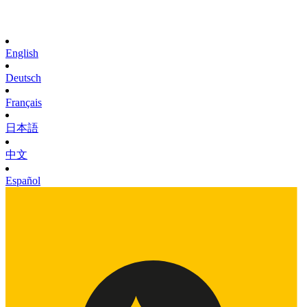
English
Deutsch
Français
日本語
中文
Español