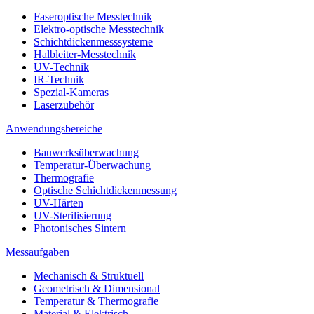
Faseroptische Messtechnik
Elektro-optische Messtechnik
Schichtdickenmesssysteme
Halbleiter-Messtechnik
UV-Technik
IR-Technik
Spezial-Kameras
Laserzubehör
Anwendungsbereiche
Bauwerksüberwachung
Temperatur-Überwachung
Thermografie
Optische Schichtdickenmessung
UV-Härten
UV-Sterilisierung
Photonisches Sintern
Messaufgaben
Mechanisch & Struktuell
Geometrisch & Dimensional
Temperatur & Thermografie
Material & Elektrisch