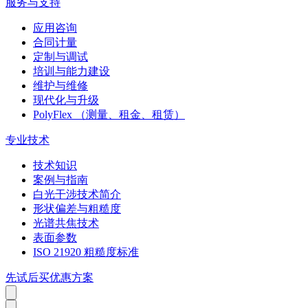
服务与支持
应用咨询
合同计量
定制与调试
培训与能力建设
维护与维修
现代化与升级
PolyFlex （测量、租金、租赁）
专业技术
技术知识
案例与指南
白光干涉技术简介
形状偏差与粗糙度
光谱共焦技术
表面参数
ISO 21920 粗糙度标准
先试后买优惠方案