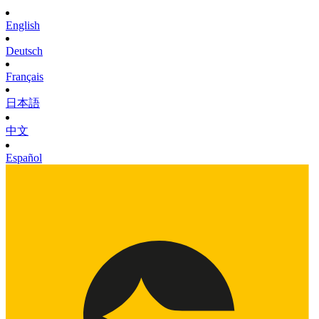
English
Deutsch
Français
日本語
中文
Español