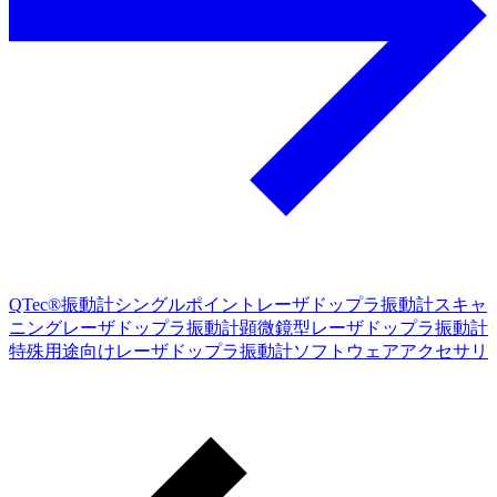
QTec®振動計
シングルポイントレーザドップラ振動計
スキャ
ニングレーザドップラ振動計
顕微鏡型レーザドップラ振動計
特殊用途向けレーザドップラ振動計
ソフトウェア
アクセサリ