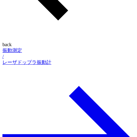
back
振動測定
/
レーザドップラ振動計