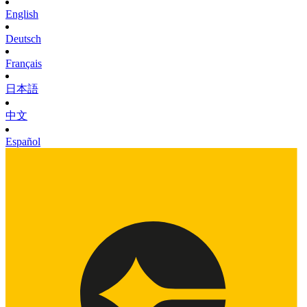
English
Deutsch
Français
日本語
中文
Español