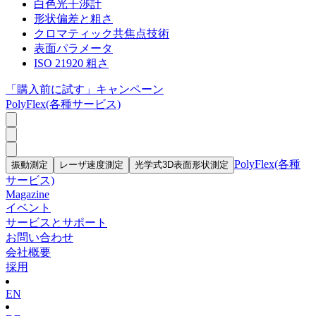
白色光干渉計
形状偏差と粗さ
クロマティック共焦点技術
表面パラメータ
ISO 21920 粗さ
「購入前に試す」キャンペーン
PolyFlex(各種サービス)
PolyFlex(各種
振動測定
レーザ速度測定
光学式3D表面形状測定
サービス)
Magazine
イベント
サービスとサポート
お問い合わせ
会社概要
採用
EN