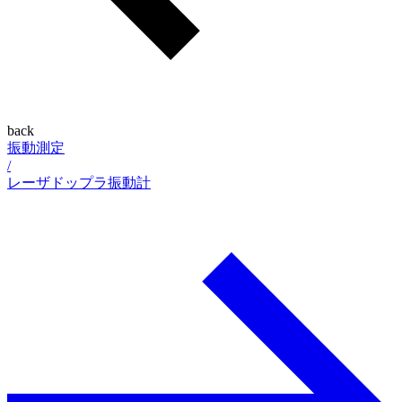
back
振動測定
/
レーザドップラ振動計