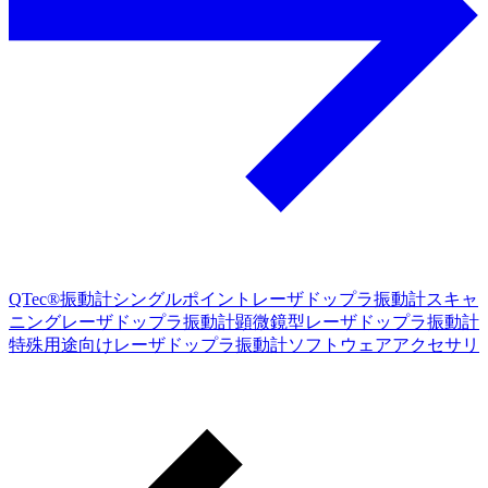
QTec®振動計
シングルポイントレーザドップラ振動計
スキャ
ニングレーザドップラ振動計
顕微鏡型レーザドップラ振動計
特殊用途向けレーザドップラ振動計
ソフトウェア
アクセサリ