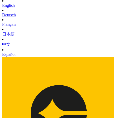
English
Deutsch
Français
日本語
中文
Español