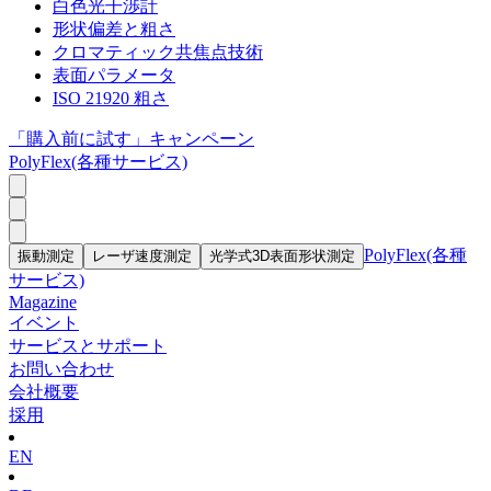
白色光干渉計
形状偏差と粗さ
クロマティック共焦点技術
表面パラメータ
ISO 21920 粗さ
「購入前に試す」キャンペーン
PolyFlex(各種サービス)
PolyFlex(各種
振動測定
レーザ速度測定
光学式3D表面形状測定
サービス)
Magazine
イベント
サービスとサポート
お問い合わせ
会社概要
採用
EN