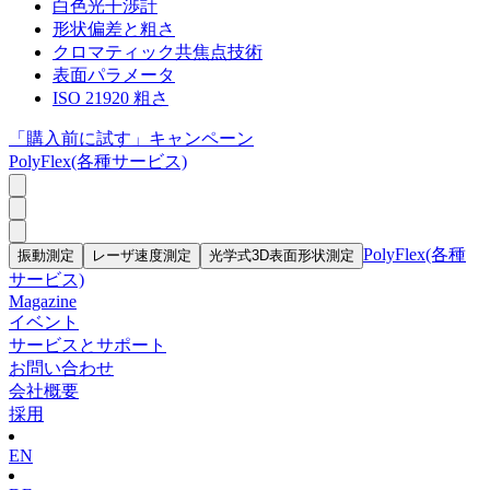
白色光干渉計
形状偏差と粗さ
クロマティック共焦点技術
表面パラメータ
ISO 21920 粗さ
「購入前に試す」キャンペーン
PolyFlex(各種サービス)
PolyFlex(各種
振動測定
レーザ速度測定
光学式3D表面形状測定
サービス)
Magazine
イベント
サービスとサポート
お問い合わせ
会社概要
採用
EN