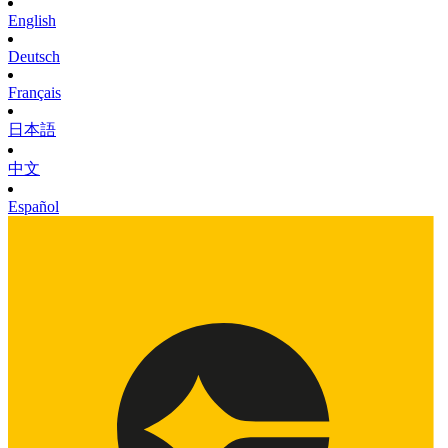
English
Deutsch
Français
日本語
中文
Español