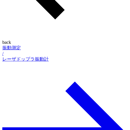
back
振動測定
/
レーザドップラ振動計