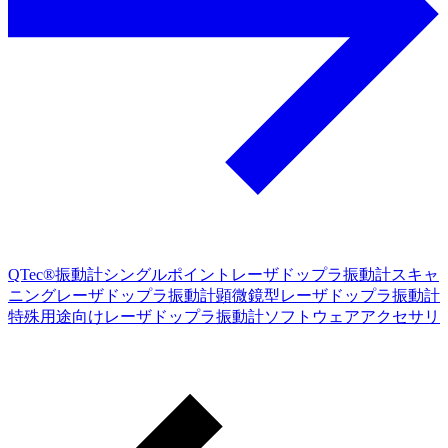
QTec®振動計
シングルポイントレーザドップラ振動計
スキャ
ニングレーザドップラ振動計
顕微鏡型レーザドップラ振動計
特殊用途向けレーザドップラ振動計
ソフトウェア
アクセサリ