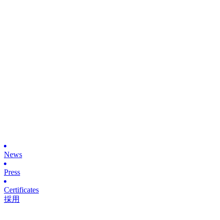
News
Press
Certificates
採用