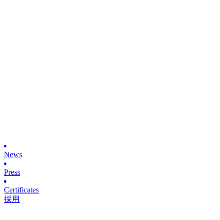
News
Press
Certificates
採用