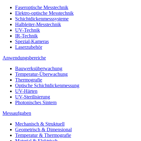
Faseroptische Messtechnik
Elektro-optische Messtechnik
Schichtdickenmesssysteme
Halbleiter-Messtechnik
UV-Technik
IR-Technik
Spezial-Kameras
Laserzubehör
Anwendungsbereiche
Bauwerksüberwachung
Temperatur-Überwachung
Thermografie
Optische Schichtdickenmessung
UV-Härten
UV-Sterilisierung
Photonisches Sintern
Messaufgaben
Mechanisch & Struktuell
Geometrisch & Dimensional
Temperatur & Thermografie
Material & Elektrisch