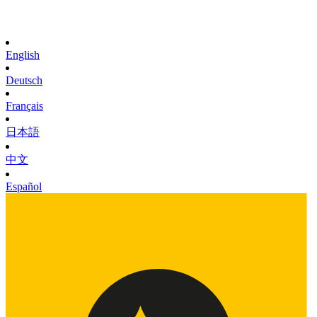
English
Deutsch
Français
日本語
中文
Español