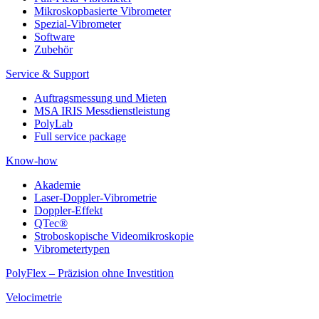
Mikroskopbasierte Vibrometer
Spezial-Vibrometer
Software
Zubehör
Service & Support
Auftragsmessung und Mieten
MSA IRIS Messdienstleistung
PolyLab
Full service package
Know-how
Akademie
Laser-Doppler-Vibrometrie
Doppler-Effekt
QTec®
Stroboskopische Videomikroskopie
Vibrometertypen
PolyFlex – Präzision ohne Investition
Velocimetrie