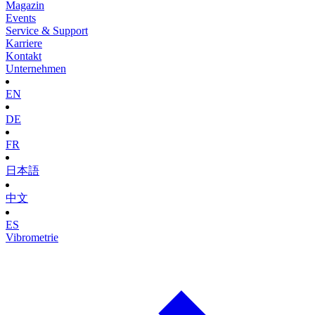
Magazin
Events
Service & Support
Karriere
Kontakt
Unternehmen
EN
DE
FR
日本語
中文
ES
Vibrometrie