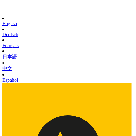
English
Deutsch
Français
日本語
中文
Español