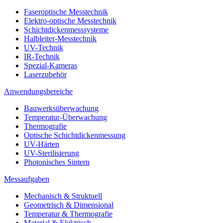
Faseroptische Messtechnik
Elektro-optische Messtechnik
Schichtdickenmesssysteme
Halbleiter-Messtechnik
UV-Technik
IR-Technik
Spezial-Kameras
Laserzubehör
Anwendungsbereiche
Bauwerksüberwachung
Temperatur-Überwachung
Thermografie
Optische Schichtdickenmessung
UV-Härten
UV-Sterilisierung
Photonisches Sintern
Messaufgaben
Mechanisch & Struktuell
Geometrisch & Dimensional
Temperatur & Thermografie
Material & Elektrisch