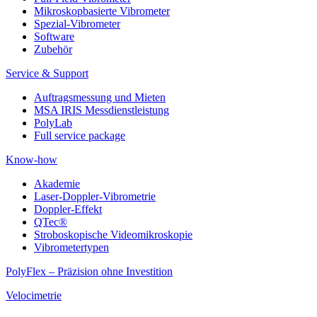
Mikroskopbasierte Vibrometer
Spezial-Vibrometer
Software
Zubehör
Service & Support
Auftragsmessung und Mieten
MSA IRIS Messdienstleistung
PolyLab
Full service package
Know-how
Akademie
Laser-Doppler-Vibrometrie
Doppler-Effekt
QTec®
Stroboskopische Videomikroskopie
Vibrometertypen
PolyFlex – Präzision ohne Investition
Velocimetrie