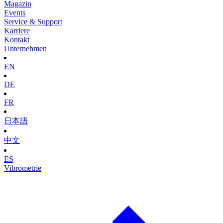
Magazin
Events
Service & Support
Karriere
Kontakt
Unternehmen
EN
DE
FR
日本語
中文
ES
Vibrometrie