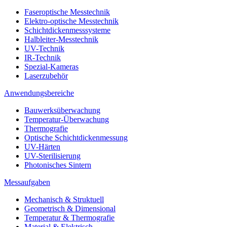
Faseroptische Messtechnik
Elektro-optische Messtechnik
Schichtdickenmesssysteme
Halbleiter-Messtechnik
UV-Technik
IR-Technik
Spezial-Kameras
Laserzubehör
Anwendungsbereiche
Bauwerksüberwachung
Temperatur-Überwachung
Thermografie
Optische Schichtdickenmessung
UV-Härten
UV-Sterilisierung
Photonisches Sintern
Messaufgaben
Mechanisch & Struktuell
Geometrisch & Dimensional
Temperatur & Thermografie
Material & Elektrisch