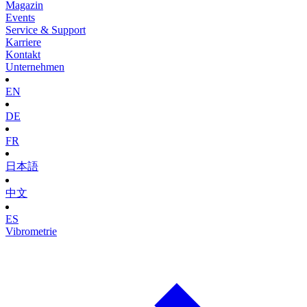
Magazin
Events
Service & Support
Karriere
Kontakt
Unternehmen
EN
DE
FR
日本語
中文
ES
Vibrometrie