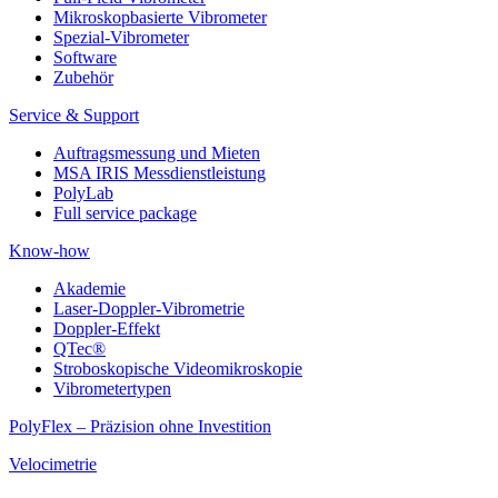
Mikroskopbasierte Vibrometer
Spezial-Vibrometer
Software
Zubehör
Service & Support
Auftragsmessung und Mieten
MSA IRIS Messdienstleistung
PolyLab
Full service package
Know-how
Akademie
Laser-Doppler-Vibrometrie
Doppler-Effekt
QTec®
Stroboskopische Videomikroskopie
Vibrometertypen
PolyFlex – Präzision ohne Investition
Velocimetrie