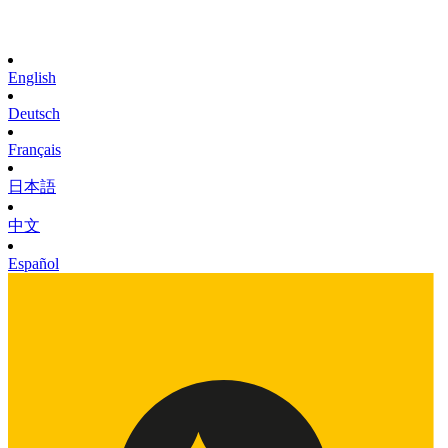
English
Deutsch
Français
日本語
中文
Español