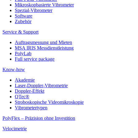
Mikroskopbasierte Vibrometer
Spezial-Vibrometer
Software
Zubehör
Service & Support
Auftragsmessung und Mieten
MSA IRIS Messdienstleistung
PolyLab
Full service package
Know-how
Akademie
Laser-Doppler-Vibrometrie
Doppler-Effekt
QTec®
Stroboskopische Videomikroskopie
Vibrometertypen
PolyFlex – Präzision ohne Investition
Velocimetrie