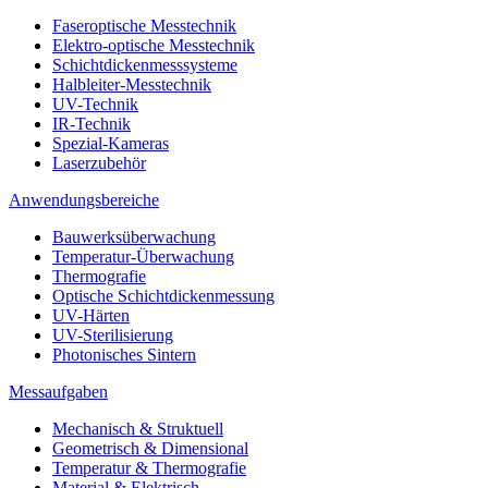
Faseroptische Messtechnik
Elektro-optische Messtechnik
Schichtdickenmesssysteme
Halbleiter-Messtechnik
UV-Technik
IR-Technik
Spezial-Kameras
Laserzubehör
Anwendungsbereiche
Bauwerksüberwachung
Temperatur-Überwachung
Thermografie
Optische Schichtdickenmessung
UV-Härten
UV-Sterilisierung
Photonisches Sintern
Messaufgaben
Mechanisch & Struktuell
Geometrisch & Dimensional
Temperatur & Thermografie
Material & Elektrisch