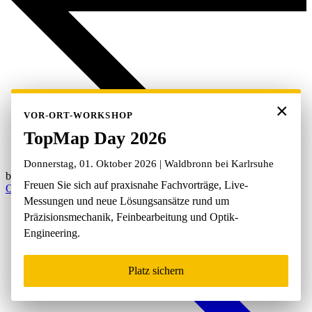
×
×
VOR-ORT-WORKSHOP
VOR-ORT-WORKSHOP
TopMap Day 2026
TopMap Day 2026
Donnerstag, 01. Oktober 2026 | Waldbronn bei Karlrsuhe
Donnerstag, 01. Oktober 2026 | Waldbronn bei Karlrsuhe
back
Freuen Sie sich auf praxisnahe Fachvorträge, Live-
Freuen Sie sich auf praxisnahe Fachvorträge, Live-
Oberflächenmesstechnik
Messungen und neue Lösungsansätze rund um
Messungen und neue Lösungsansätze rund um
Präzisionsmechanik, Feinbearbeitung und Optik-
Präzisionsmechanik, Feinbearbeitung und Optik-
Engineering.
Engineering.
Platz sichern
Platz sichern