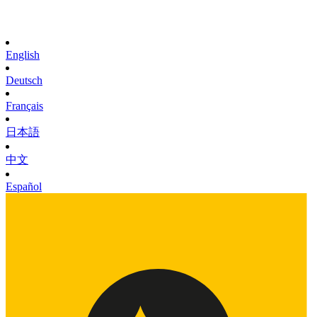
English
Deutsch
Français
日本語
中文
Español