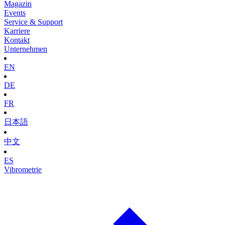
Magazin
Events
Service & Support
Karriere
Kontakt
Unternehmen
EN
DE
FR
日本語
中文
ES
Vibrometrie