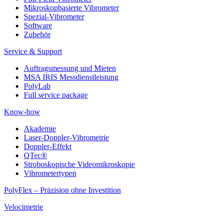
Mikroskopbasierte Vibrometer
Spezial-Vibrometer
Software
Zubehör
Service & Support
Auftragsmessung und Mieten
MSA IRIS Messdienstleistung
PolyLab
Full service package
Know-how
Akademie
Laser-Doppler-Vibrometrie
Doppler-Effekt
QTec®
Stroboskopische Videomikroskopie
Vibrometertypen
PolyFlex – Präzision ohne Investition
Velocimetrie