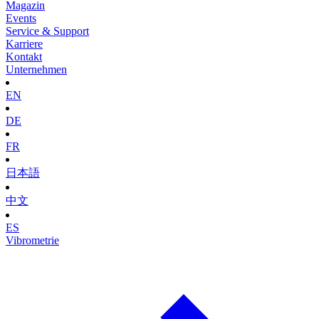
Magazin
Events
Service & Support
Karriere
Kontakt
Unternehmen
EN
DE
FR
日本語
中文
ES
Vibrometrie