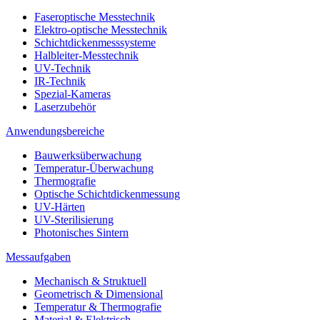
Faseroptische Messtechnik
Elektro-optische Messtechnik
Schichtdickenmesssysteme
Halbleiter-Messtechnik
UV-Technik
IR-Technik
Spezial-Kameras
Laserzubehör
Anwendungsbereiche
Bauwerksüberwachung
Temperatur-Überwachung
Thermografie
Optische Schichtdickenmessung
UV-Härten
UV-Sterilisierung
Photonisches Sintern
Messaufgaben
Mechanisch & Struktuell
Geometrisch & Dimensional
Temperatur & Thermografie
Material & Elektrisch