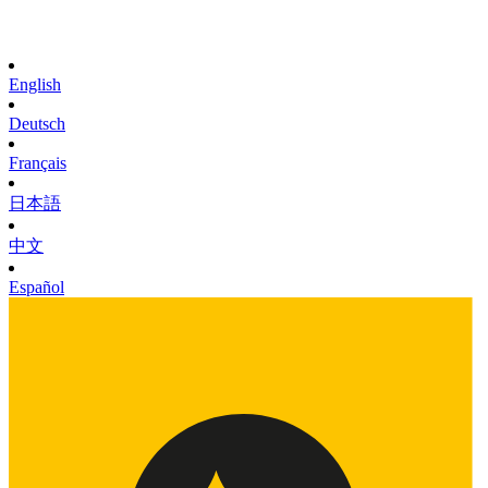
English
Deutsch
Français
日本語
中文
Español