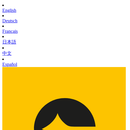
English
Deutsch
Français
日本語
中文
Español