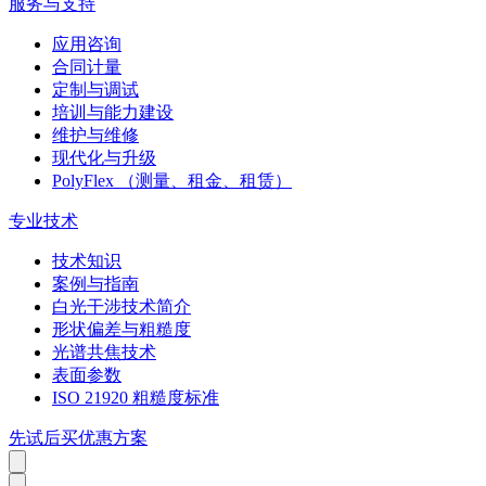
服务与支持
应用咨询
合同计量
定制与调试
培训与能力建设
维护与维修
现代化与升级
PolyFlex （测量、租金、租赁）
专业技术
技术知识
案例与指南
白光干涉技术简介
形状偏差与粗糙度
光谱共焦技术
表面参数
ISO 21920 粗糙度标准
先试后买优惠方案