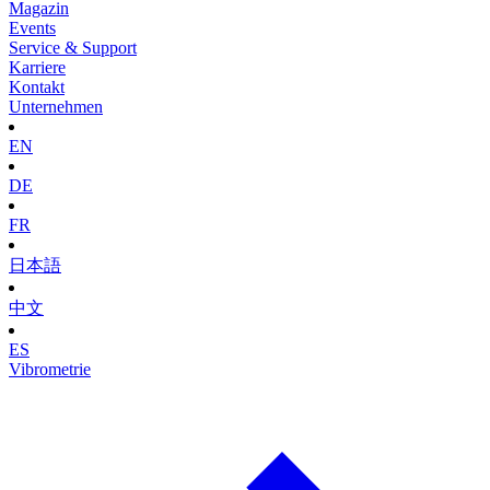
Magazin
Events
Service & Support
Karriere
Kontakt
Unternehmen
EN
DE
FR
日本語
中文
ES
Vibrometrie