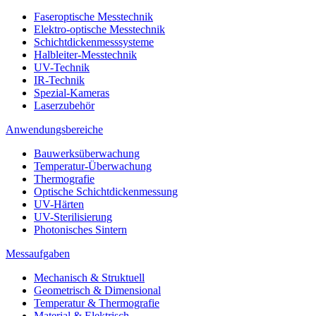
Faseroptische Messtechnik
Elektro-optische Messtechnik
Schichtdickenmesssysteme
Halbleiter-Messtechnik
UV-Technik
IR-Technik
Spezial-Kameras
Laserzubehör
Anwendungsbereiche
Bauwerksüberwachung
Temperatur-Überwachung
Thermografie
Optische Schichtdickenmessung
UV-Härten
UV-Sterilisierung
Photonisches Sintern
Messaufgaben
Mechanisch & Struktuell
Geometrisch & Dimensional
Temperatur & Thermografie
Material & Elektrisch