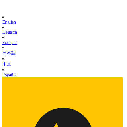
English
Deutsch
Français
日本語
中文
Español