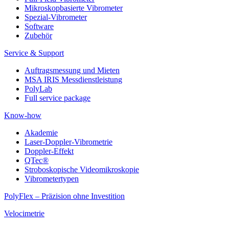
Mikroskopbasierte Vibrometer
Spezial-Vibrometer
Software
Zubehör
Service & Support
Auftragsmessung und Mieten
MSA IRIS Messdienstleistung
PolyLab
Full service package
Know-how
Akademie
Laser-Doppler-Vibrometrie
Doppler-Effekt
QTec®
Stroboskopische Videomikroskopie
Vibrometertypen
PolyFlex – Präzision ohne Investition
Velocimetrie