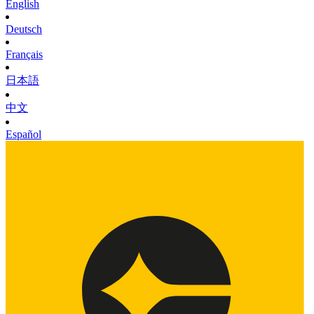
English
Deutsch
Français
日本語
中文
Español