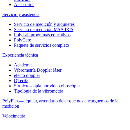
Accesorios
Servicio y asistencia
Servicio de medición y alquileres
Servicio de medición MSA IRIS
PolyLab programas educativos
PolyCare
Paquete de servicios completo
Experiencia técnica
Academia
Vibrometría Doppler láser
efecto doppler
QTec®
Strmicroscopía por vídeo oboscópica
Tipología de la vibrometría
PolyFlex—alquilar, arrendar o dejar que nos encarguemos de la
medición
Velocimetría