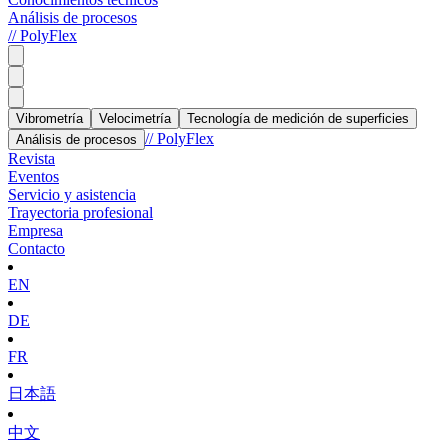
Análisis de procesos
// PolyFlex
Vibrometría
Velocimetría
Tecnología de medición de superficies
// PolyFlex
Análisis de procesos
Revista
Eventos
Servicio y asistencia
Trayectoria profesional
Empresa
Contacto
EN
DE
FR
日本語
中文