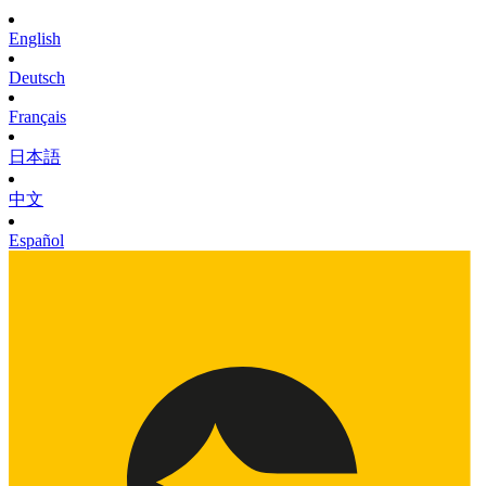
English
Deutsch
Français
日本語
中文
Español