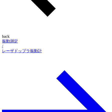
back
振動測定
/
レーザドップラ振動計