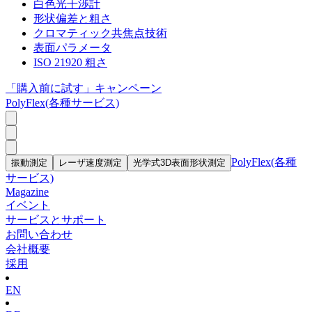
白色光干渉計
形状偏差と粗さ
クロマティック共焦点技術
表面パラメータ
ISO 21920 粗さ
「購入前に試す」キャンペーン
PolyFlex(各種サービス)
PolyFlex(各種
振動測定
レーザ速度測定
光学式3D表面形状測定
サービス)
Magazine
イベント
サービスとサポート
お問い合わせ
会社概要
採用
EN