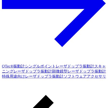
QTec®振動計
シングルポイントレーザドップラ振動計
スキャ
ニングレーザドップラ振動計
顕微鏡型レーザドップラ振動計
特殊用途向けレーザドップラ振動計
ソフトウェア
アクセサリ