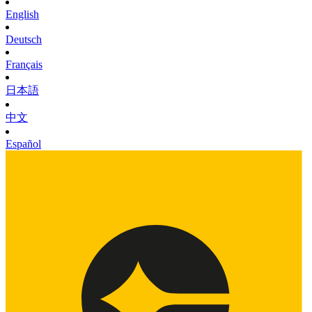
English
Deutsch
Français
日本語
中文
Español