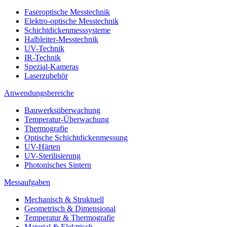
Faseroptische Messtechnik
Elektro-optische Messtechnik
Schichtdickenmesssysteme
Halbleiter-Messtechnik
UV-Technik
IR-Technik
Spezial-Kameras
Laserzubehör
Anwendungsbereiche
Bauwerksüberwachung
Temperatur-Überwachung
Thermografie
Optische Schichtdickenmessung
UV-Härten
UV-Sterilisierung
Photonisches Sintern
Messaufgaben
Mechanisch & Struktuell
Geometrisch & Dimensional
Temperatur & Thermografie
Material & Elektrisch