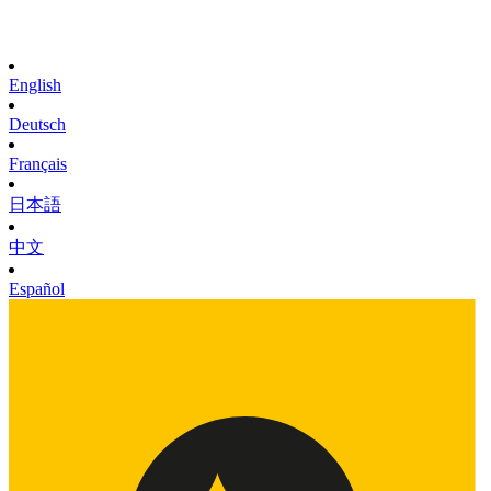
English
Deutsch
Français
日本語
中文
Español