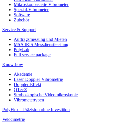
Mikroskopbasierte Vibrometer
Spezial-Vibrometer
Software
Zubehör
Service & Support
Auftragsmessung und Mieten
MSA IRIS Messdienstleistung
PolyLab
Full service package
Know-how
Akademie
Laser-Doppler-Vibrometrie
Doppler-Effekt
QTec®
Stroboskopische Videomikroskopie
Vibrometertypen
PolyFlex – Präzision ohne Investition
Velocimetrie