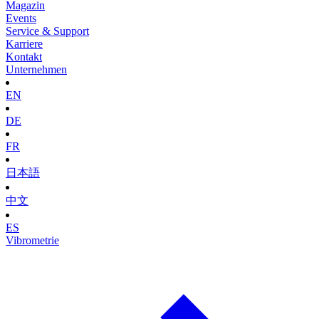
Magazin
Events
Service & Support
Karriere
Kontakt
Unternehmen
EN
DE
FR
日本語
中文
ES
Vibrometrie