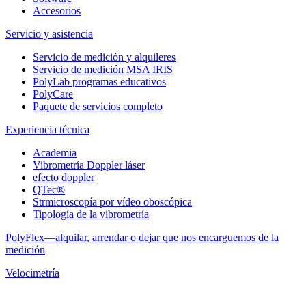
Accesorios
Servicio y asistencia
Servicio de medición y alquileres
Servicio de medición MSA IRIS
PolyLab programas educativos
PolyCare
Paquete de servicios completo
Experiencia técnica
Academia
Vibrometría Doppler láser
efecto doppler
QTec®
Strmicroscopía por vídeo oboscópica
Tipología de la vibrometría
PolyFlex—alquilar, arrendar o dejar que nos encarguemos de la
medición
Velocimetría