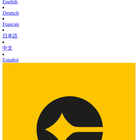
English
Deutsch
Français
日本語
中文
Español