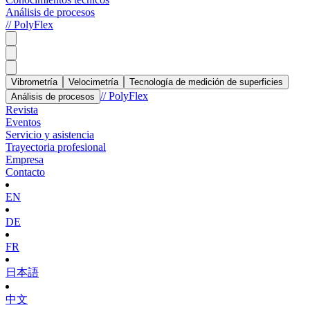
Análisis de procesos
// PolyFlex
Vibrometría
Velocimetría
Tecnología de medición de superficies
// PolyFlex
Análisis de procesos
Revista
Eventos
Servicio y asistencia
Trayectoria profesional
Empresa
Contacto
EN
DE
FR
日本語
中文