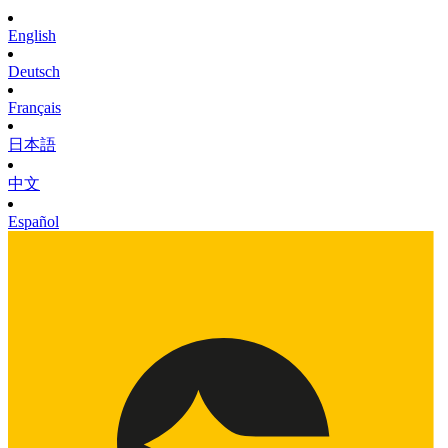
English
Deutsch
Français
日本語
中文
Español