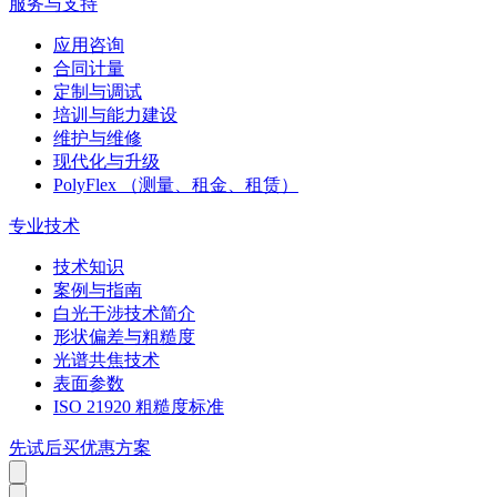
服务与支持
应用咨询
合同计量
定制与调试
培训与能力建设
维护与维修
现代化与升级
PolyFlex （测量、租金、租赁）
专业技术
技术知识
案例与指南
白光干涉技术简介
形状偏差与粗糙度
光谱共焦技术
表面参数
ISO 21920 粗糙度标准
先试后买优惠方案