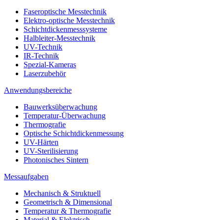
Faseroptische Messtechnik
Elektro-optische Messtechnik
Schichtdickenmesssysteme
Halbleiter-Messtechnik
UV-Technik
IR-Technik
Spezial-Kameras
Laserzubehör
Anwendungsbereiche
Bauwerksüberwachung
Temperatur-Überwachung
Thermografie
Optische Schichtdickenmessung
UV-Härten
UV-Sterilisierung
Photonisches Sintern
Messaufgaben
Mechanisch & Struktuell
Geometrisch & Dimensional
Temperatur & Thermografie
Material & Elektrisch