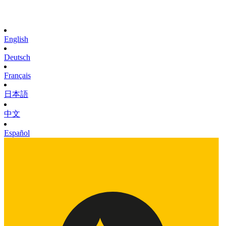
English
Deutsch
Français
日本語
中文
Español