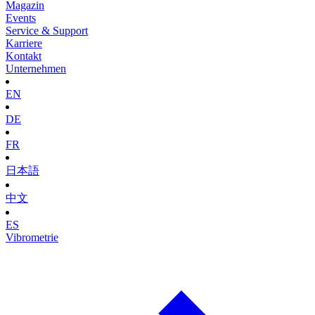
Magazin
Events
Service & Support
Karriere
Kontakt
Unternehmen
EN
DE
FR
日本語
中文
ES
Vibrometrie