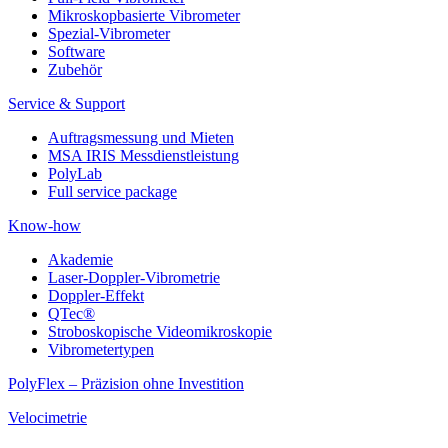
Mikroskopbasierte Vibrometer
Spezial-Vibrometer
Software
Zubehör
Service & Support
Auftragsmessung und Mieten
MSA IRIS Messdienstleistung
PolyLab
Full service package
Know-how
Akademie
Laser-Doppler-Vibrometrie
Doppler-Effekt
QTec®
Stroboskopische Videomikroskopie
Vibrometertypen
PolyFlex – Präzision ohne Investition
Velocimetrie