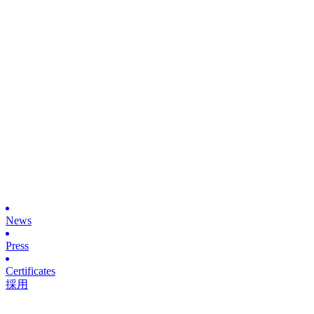
News
Press
Certificates
採用