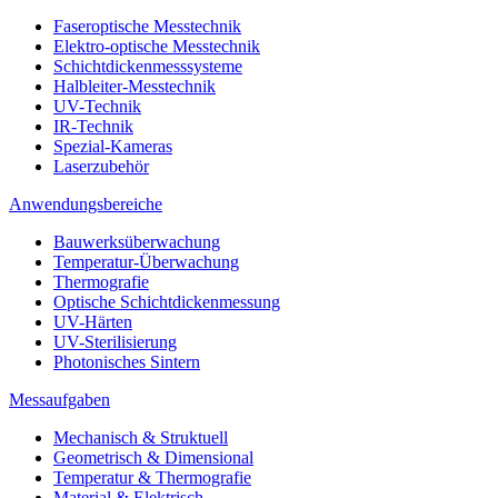
Faseroptische Messtechnik
Elektro-optische Messtechnik
Schichtdickenmesssysteme
Halbleiter-Messtechnik
UV-Technik
IR-Technik
Spezial-Kameras
Laserzubehör
Anwendungsbereiche
Bauwerksüberwachung
Temperatur-Überwachung
Thermografie
Optische Schichtdickenmessung
UV-Härten
UV-Sterilisierung
Photonisches Sintern
Messaufgaben
Mechanisch & Struktuell
Geometrisch & Dimensional
Temperatur & Thermografie
Material & Elektrisch