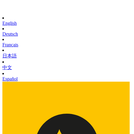
English
Deutsch
Français
日本語
中文
Español