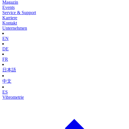
Magazin
Events
Service & Support
Karriere
Kontakt
Unternehmen
EN
DE
FR
日本語
中文
ES
Vibrometrie