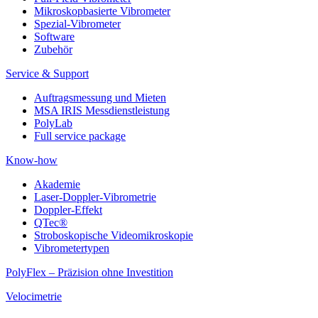
Mikroskopbasierte Vibrometer
Spezial-Vibrometer
Software
Zubehör
Service & Support
Auftragsmessung und Mieten
MSA IRIS Messdienstleistung
PolyLab
Full service package
Know-how
Akademie
Laser-Doppler-Vibrometrie
Doppler-Effekt
QTec®
Stroboskopische Videomikroskopie
Vibrometertypen
PolyFlex – Präzision ohne Investition
Velocimetrie