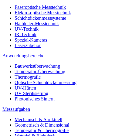
Faseroptische Messtechnik
Elektro-optische Messtechnik
Schichtdickenmesssysteme
Halbleiter-Messtechnik
UV-Technik
IR-Technik
Spezial-Kameras
Laserzubehör
Anwendungsbereiche
Bauwerksüberwachung
Temperatur-Überwachung
Thermografie
Optische Schichtdickenmessung
UV-Härten
UV-Sterilisierung
Photonisches Sintern
Messaufgaben
Mechanisch & Struktuell
Geometrisch & Dimensional
Temperatur & Thermografie
Material & Elektrisch