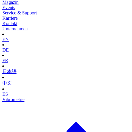
Magazin
Events
Service & Support
Karriere
Kontakt
Unternehmen
EN
DE
FR
日本語
中文
ES
Vibrometrie