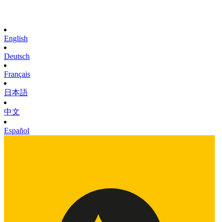
English
Deutsch
Français
日本語
中文
Español