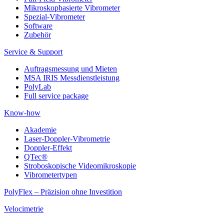
Mikroskopbasierte Vibrometer
Spezial-Vibrometer
Software
Zubehör
Service & Support
Auftragsmessung und Mieten
MSA IRIS Messdienstleistung
PolyLab
Full service package
Know-how
Akademie
Laser-Doppler-Vibrometrie
Doppler-Effekt
QTec®
Stroboskopische Videomikroskopie
Vibrometertypen
PolyFlex – Präzision ohne Investition
Velocimetrie