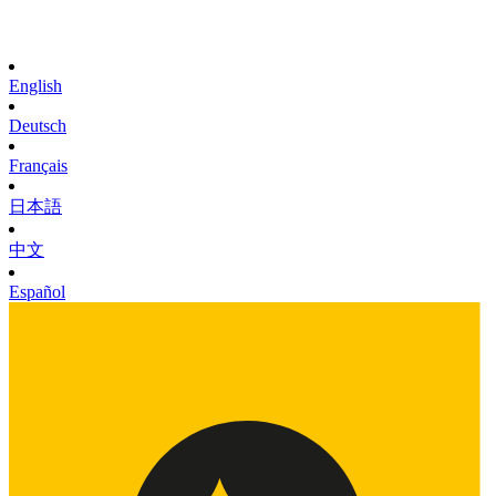
English
Deutsch
Français
日本語
中文
Español