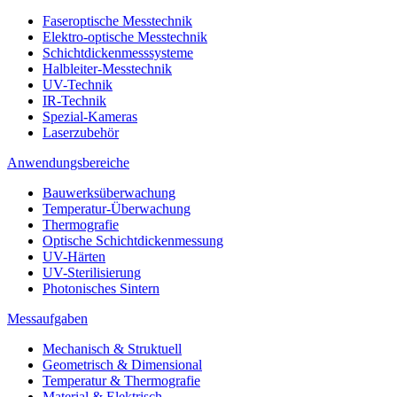
Faseroptische Messtechnik
Elektro-optische Messtechnik
Schichtdickenmesssysteme
Halbleiter-Messtechnik
UV-Technik
IR-Technik
Spezial-Kameras
Laserzubehör
Anwendungsbereiche
Bauwerksüberwachung
Temperatur-Überwachung
Thermografie
Optische Schichtdickenmessung
UV-Härten
UV-Sterilisierung
Photonisches Sintern
Messaufgaben
Mechanisch & Struktuell
Geometrisch & Dimensional
Temperatur & Thermografie
Material & Elektrisch