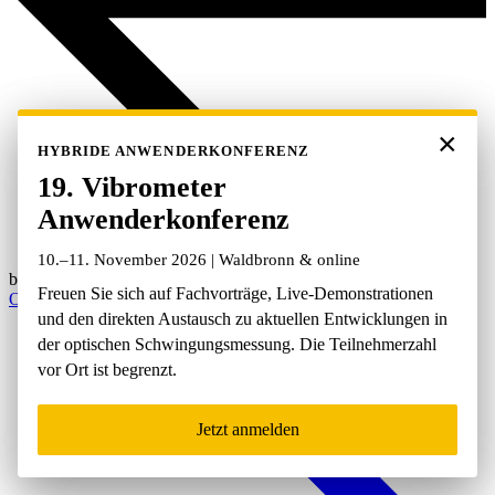
×
×
HYBRIDE ANWENDERKONFERENZ
HYBRIDE ANWENDERKONFERENZ
19. Vibrometer
19. Vibrometer
Anwenderkonferenz
Anwenderkonferenz
10.–11. November 2026 | Waldbronn & online
10.–11. November 2026 | Waldbronn & online
back
Freuen Sie sich auf Fachvorträge, Live-Demonstrationen
Freuen Sie sich auf Fachvorträge, Live-Demonstrationen
Oberflächenmesstechnik
und den direkten Austausch zu aktuellen Entwicklungen in
und den direkten Austausch zu aktuellen Entwicklungen in
der optischen Schwingungsmessung. Die Teilnehmerzahl
der optischen Schwingungsmessung. Die Teilnehmerzahl
vor Ort ist begrenzt.
vor Ort ist begrenzt.
Jetzt anmelden
Jetzt anmelden