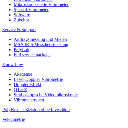
Mikroskopbasierte Vibrometer
Spezial-Vibrometer
Software
Zubehör
Service & Support
Auftragsmessung und Mieten
MSA IRIS Messdienstleistung
PolyLab
Full service package
Know-how
Akademie
Laser-Doppler-Vibrometrie
Doppler-Effekt
QTec®
Stroboskopische Videomikroskopie
Vibrometertypen
PolyFlex – Präzision ohne Investition
Velocimetrie