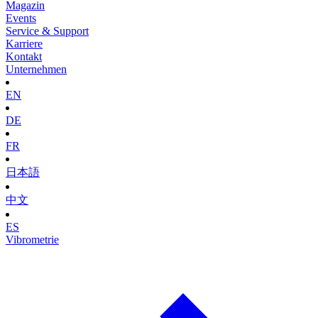
Magazin
Events
Service & Support
Karriere
Kontakt
Unternehmen
EN
DE
FR
日本語
中文
ES
Vibrometrie