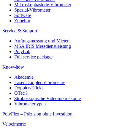
Mikroskopbasierte Vibrometer
Spezial-Vibrometer
Software
Zubehör
Service & Support
Auftragsmessung und Mieten
MSA IRIS Messdienstleistung
PolyLab
Full service package
Know-how
Akademie
Laser-Doppler-Vibrometrie
Doppler-Effekt
QTec®
Stroboskopische Videomikroskopie
Vibrometertypen
PolyFlex – Präzision ohne Investition
Velocimetrie