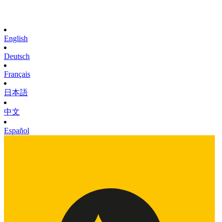
English
Deutsch
Français
日本語
中文
Español