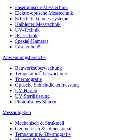
Faseroptische Messtechnik
Elektro-optische Messtechnik
Schichtdickenmesssysteme
Halbleiter-Messtechnik
UV-Technik
IR-Technik
Spezial-Kameras
Laserzubehör
Anwendungsbereiche
Bauwerksüberwachung
Temperatur-Überwachung
Thermografie
Optische Schichtdickenmessung
UV-Härten
UV-Sterilisierung
Photonisches Sintern
Messaufgaben
Mechanisch & Struktuell
Geometrisch & Dimensional
Temperatur & Thermografie
Material & Elektrisch