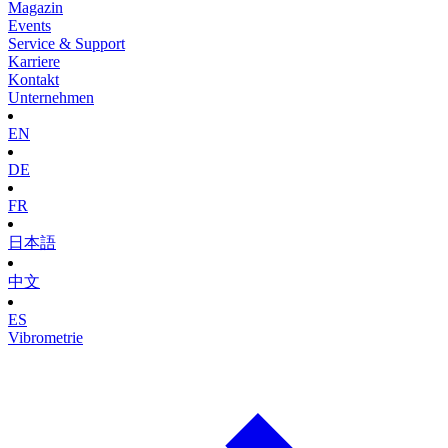
Magazin
Events
Service & Support
Karriere
Kontakt
Unternehmen
EN
DE
FR
日本語
中文
ES
Vibrometrie