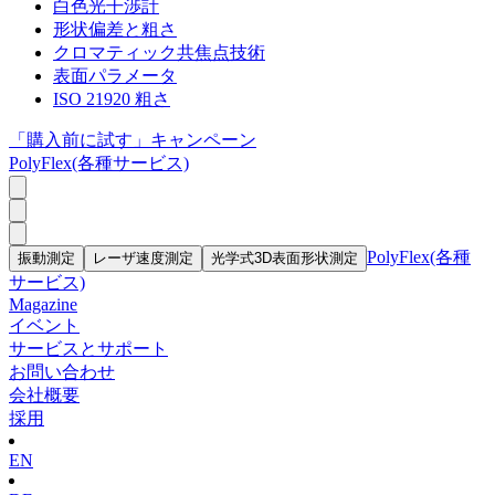
白色光干渉計
形状偏差と粗さ
クロマティック共焦点技術
表面パラメータ
ISO 21920 粗さ
「購入前に試す」キャンペーン
PolyFlex(各種サービス)
PolyFlex(各種
振動測定
レーザ速度測定
光学式3D表面形状測定
サービス)
Magazine
イベント
サービスとサポート
お問い合わせ
会社概要
採用
EN