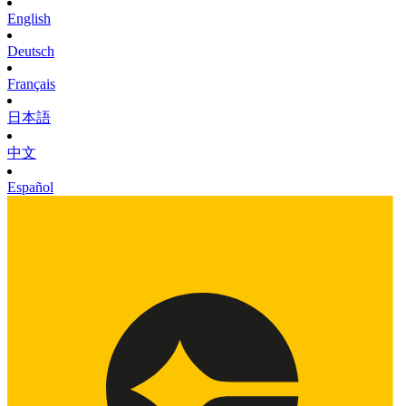
English
Deutsch
Français
日本語
中文
Español