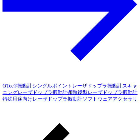
QTec®振動計
シングルポイントレーザドップラ振動計
スキャ
ニングレーザドップラ振動計
顕微鏡型レーザドップラ振動計
特殊用途向けレーザドップラ振動計
ソフトウェア
アクセサリ