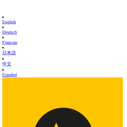
English
Deutsch
Français
日本語
中文
Español