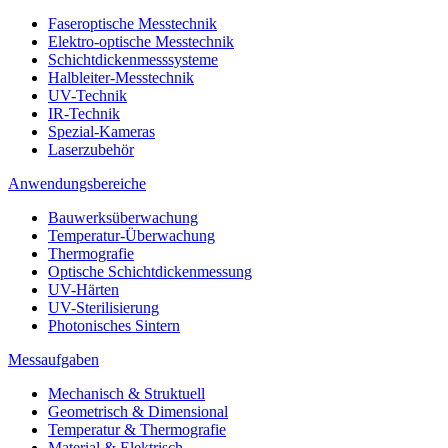
Faseroptische Messtechnik
Elektro-optische Messtechnik
Schichtdickenmesssysteme
Halbleiter-Messtechnik
UV-Technik
IR-Technik
Spezial-Kameras
Laserzubehör
Anwendungsbereiche
Bauwerksüberwachung
Temperatur-Überwachung
Thermografie
Optische Schichtdickenmessung
UV-Härten
UV-Sterilisierung
Photonisches Sintern
Messaufgaben
Mechanisch & Struktuell
Geometrisch & Dimensional
Temperatur & Thermografie
Material & Elektrisch