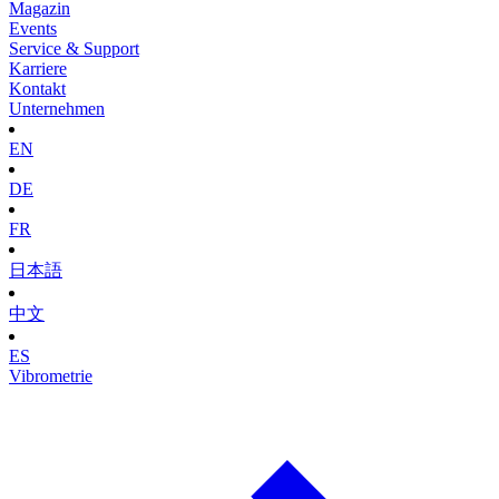
Magazin
Events
Service & Support
Karriere
Kontakt
Unternehmen
EN
DE
FR
日本語
中文
ES
Vibrometrie