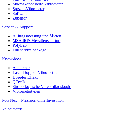
Mikroskopbasierte Vibrometer
Spezial-Vibrometer
Software
Zubehör
Service & Support
Auftragsmessung und Mieten
MSA IRIS Messdienstleistung
PolyLab
Full service package
Know-how
Akademie
Laser-Doppler-Vibrometrie
Doppler-Effekt
QTec®
Stroboskopische Videomikroskopie
Vibrometertypen
PolyFlex – Präzision ohne Investition
Velocimetrie