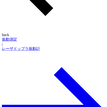
back
振動測定
/
レーザドップラ振動計