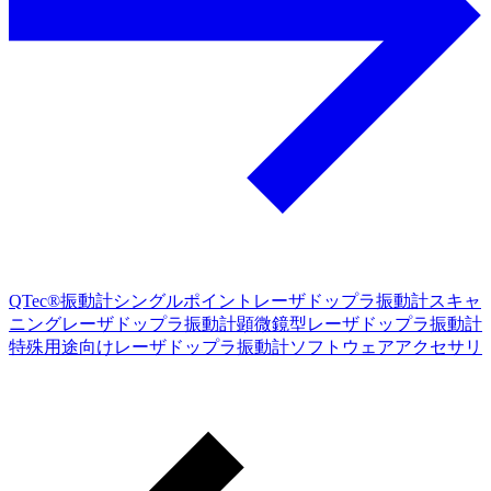
QTec®振動計
シングルポイントレーザドップラ振動計
スキャ
ニングレーザドップラ振動計
顕微鏡型レーザドップラ振動計
特殊用途向けレーザドップラ振動計
ソフトウェア
アクセサリ