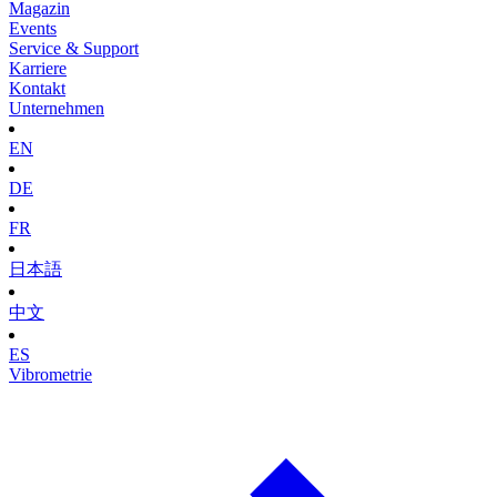
Magazin
Events
Service & Support
Karriere
Kontakt
Unternehmen
EN
DE
FR
日本語
中文
ES
Vibrometrie