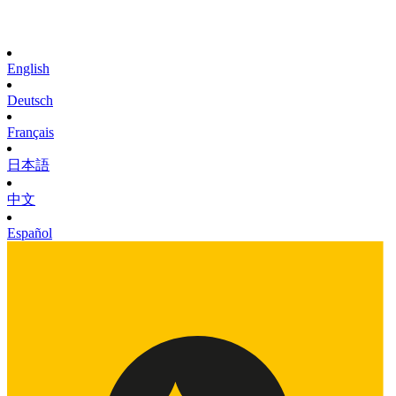
English
Deutsch
Français
日本語
中文
Español