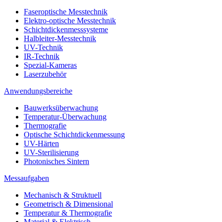
Faseroptische Messtechnik
Elektro-optische Messtechnik
Schichtdickenmesssysteme
Halbleiter-Messtechnik
UV-Technik
IR-Technik
Spezial-Kameras
Laserzubehör
Anwendungsbereiche
Bauwerksüberwachung
Temperatur-Überwachung
Thermografie
Optische Schichtdickenmessung
UV-Härten
UV-Sterilisierung
Photonisches Sintern
Messaufgaben
Mechanisch & Struktuell
Geometrisch & Dimensional
Temperatur & Thermografie
Material & Elektrisch