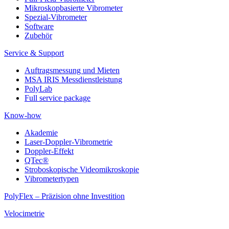
Mikroskopbasierte Vibrometer
Spezial-Vibrometer
Software
Zubehör
Service & Support
Auftragsmessung und Mieten
MSA IRIS Messdienstleistung
PolyLab
Full service package
Know-how
Akademie
Laser-Doppler-Vibrometrie
Doppler-Effekt
QTec®
Stroboskopische Videomikroskopie
Vibrometertypen
PolyFlex – Präzision ohne Investition
Velocimetrie