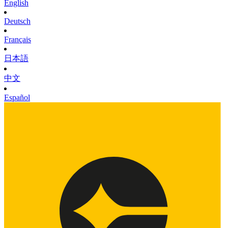
English
Deutsch
Français
日本語
中文
Español