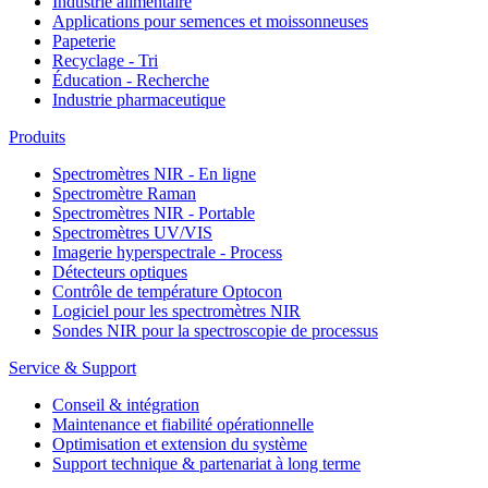
Industrie alimentaire
Applications pour semences et moissonneuses
Papeterie
Recyclage - Tri
Éducation - Recherche
Industrie pharmaceutique
Produits
Spectromètres NIR - En ligne
Spectromètre Raman
Spectromètres NIR - Portable
Spectromètres UV/VIS
Imagerie hyperspectrale - Process
Détecteurs optiques
Contrôle de température Optocon
Logiciel pour les spectromètres NIR
Sondes NIR pour la spectroscopie de processus
Service & Support
Conseil & intégration
Maintenance et fiabilité opérationnelle
Optimisation et extension du système
Support technique & partenariat à long terme