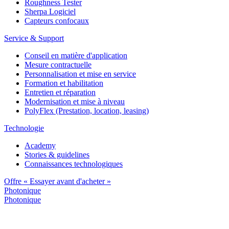
Roughness Tester
Sherpa Logiciel
Capteurs confocaux
Service & Support
Conseil en matière d'application
Mesure contractuelle
Personnalisation et mise en service
Formation et habilitation
Entretien et réparation
Modernisation et mise à niveau
PolyFlex (Prestation, location, leasing)
Technologie
Academy
Stories & guidelines
Connaissances technologiques
Offre « Essayer avant d'acheter »
Photonique
Photonique