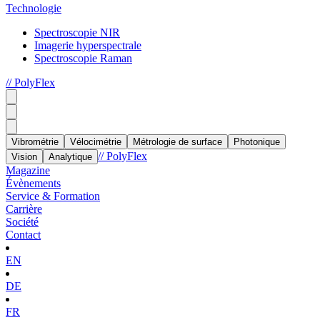
Technologie
Spectroscopie NIR
Imagerie hyperspectrale
Spectroscopie Raman
// PolyFlex
Vibrométrie
Vélocimétrie
Métrologie de surface
Photonique
// PolyFlex
Vision
Analytique
Magazine
Évènements
Service & Formation
Carrière
Société
Contact
EN
DE
FR