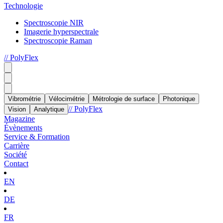
Technologie
Spectroscopie NIR
Imagerie hyperspectrale
Spectroscopie Raman
// PolyFlex
Vibrométrie
Vélocimétrie
Métrologie de surface
Photonique
// PolyFlex
Vision
Analytique
Magazine
Évènements
Service & Formation
Carrière
Société
Contact
EN
DE
FR