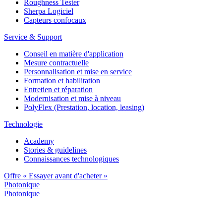
Roughness Tester
Sherpa Logiciel
Capteurs confocaux
Service & Support
Conseil en matière d'application
Mesure contractuelle
Personnalisation et mise en service
Formation et habilitation
Entretien et réparation
Modernisation et mise à niveau
PolyFlex (Prestation, location, leasing)
Technologie
Academy
Stories & guidelines
Connaissances technologiques
Offre « Essayer avant d'acheter »
Photonique
Photonique