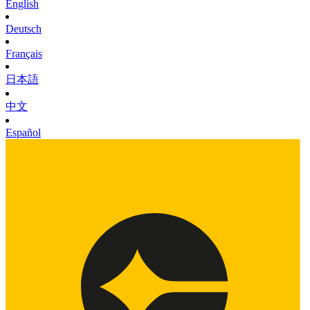
English
Deutsch
Français
日本語
中文
Español