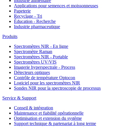
Industrie alimentaire
Applications pour semences et moissonneuses
Papeterie
Recyclage - Tri
Éducation - Recherche
Industrie pharmaceutique
Produits
Spectromètres NIR - En ligne
Spectromètre Raman
Spectromètres NIR - Portable
Spectromètres UV/VIS
Imagerie hyperspectrale - Process
Détecteurs optiques
Contrôle de température Optocon
Logiciel pour les spectromètres NIR
Sondes NIR pour la spectroscopie de processus
Service & Support
Conseil & intégration
Maintenance et fiabilité opérationnelle
Optimisation et extension du système
Support technique & partenariat à long terme