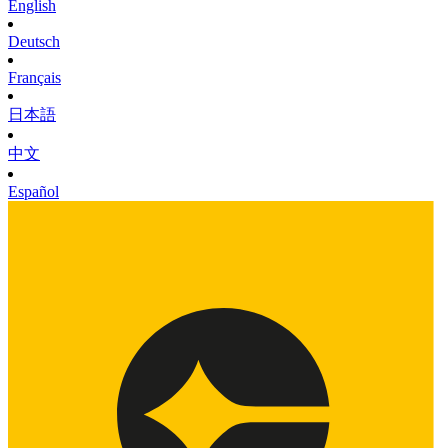
English
Deutsch
Français
日本語
中文
Español