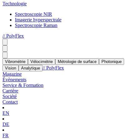
Technologie
Spectroscopie NIR
Imagerie hyperspectrale
Spectroscopie Raman
// PolyFlex
Vibrométrie
Vélocimétrie
Métrologie de surface
Photonique
// PolyFlex
Vision
Analytique
Magazine
Évènements
Service & Formation
Carrière
Société
Contact
EN
DE
FR