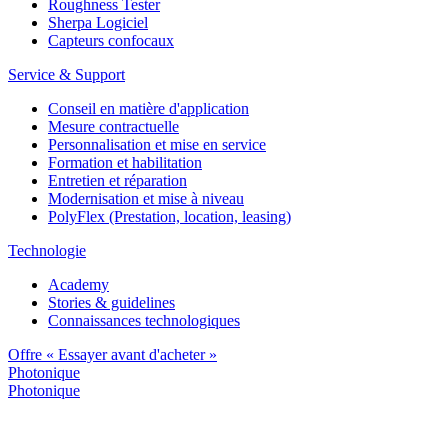
Roughness Tester
Sherpa Logiciel
Capteurs confocaux
Service & Support
Conseil en matière d'application
Mesure contractuelle
Personnalisation et mise en service
Formation et habilitation
Entretien et réparation
Modernisation et mise à niveau
PolyFlex (Prestation, location, leasing)
Technologie
Academy
Stories & guidelines
Connaissances technologiques
Offre « Essayer avant d'acheter »
Photonique
Photonique