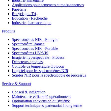
Industrie alimentaire
Applications pour semences et moissonneuses
Papeterie
Recyclage - Tri
Éducation - Recherche
Industrie pharmaceutique
Produits
Spectromètres NIR - En ligne
Spectromètre Raman
Spectromètres NIR - Portable
Spectromètres UV/VIS
Imagerie hyperspectrale - Process
Détecteurs optiques
Contrôle de température Optocon
Logiciel pour les spectromètres NIR
Sondes NIR pour la spectroscopie de processus
Service & Support
Conseil & intégration
Maintenance et fiabilité opérationnelle
Optimisation et extension du système
Support technique & partenariat à long terme