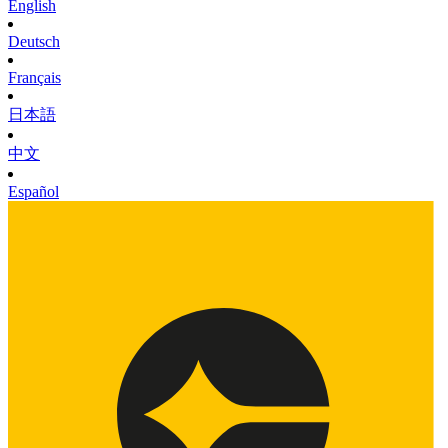
English
Deutsch
Français
日本語
中文
Español