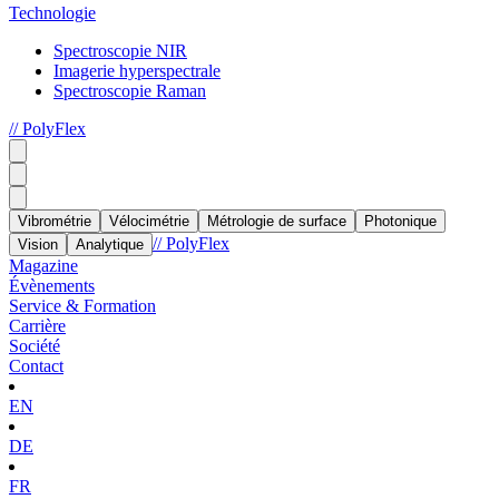
Technologie
Spectroscopie NIR
Imagerie hyperspectrale
Spectroscopie Raman
// PolyFlex
Vibrométrie
Vélocimétrie
Métrologie de surface
Photonique
// PolyFlex
Vision
Analytique
Magazine
Évènements
Service & Formation
Carrière
Société
Contact
EN
DE
FR