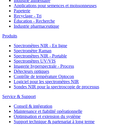
Industrie alimentaire
Applications pour semences et moissonneuses
Papeterie
Recyclage - Tri
Éducation - Recherche
Industrie pharmaceutique
Produits
Spectromètres NIR - En ligne
Spectromètre Raman
Spectromètres NIR - Portable
Spectromètres UV/VIS
Imagerie hyperspectrale - Process
Détecteurs optiques
Contrôle de température Optocon
Logiciel pour les spectromètres NIR
Sondes NIR pour la spectroscopie de processus
Service & Support
Conseil & intégration
Maintenance et fiabilité opérationnelle
Optimisation et extension du système
Support technique & partenariat à long terme