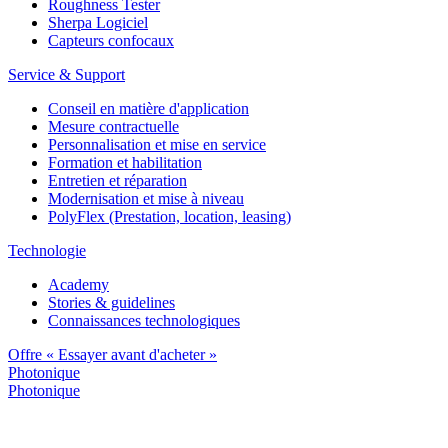
Roughness Tester
Sherpa Logiciel
Capteurs confocaux
Service & Support
Conseil en matière d'application
Mesure contractuelle
Personnalisation et mise en service
Formation et habilitation
Entretien et réparation
Modernisation et mise à niveau
PolyFlex (Prestation, location, leasing)
Technologie
Academy
Stories & guidelines
Connaissances technologiques
Offre « Essayer avant d'acheter »
Photonique
Photonique